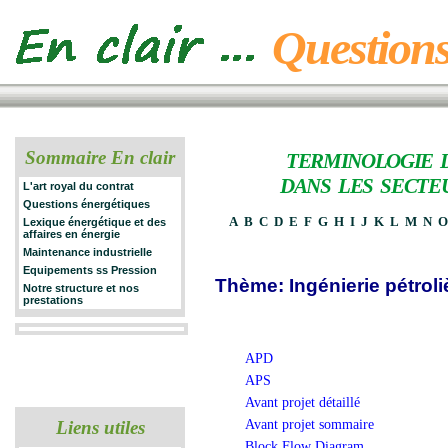
Questions
Sommaire En clair
TERMINOLOGIE 
DANS LES SECTE
L'art royal du contrat
Questions énergétiques
A
B
C
D
E
F
G
H
I
J
K
L
M
N
Lexique énergétique et des
affaires en énergie
Maintenance industrielle
Equipements ss Pression
Thème: Ingénierie pétroli
Notre structure et nos
prestations
APD
APS
Avant projet détaillé
Avant projet sommaire
Liens utiles
Block Flow Diagram